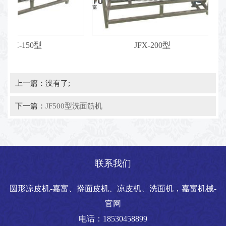
JFX-150型
JFX-200型
上一篇：没有了;
下一篇：
JF500型洗面筋机
联系我们
圆形凉皮机-嘉富、擀面皮机、凉皮机、洗面机，嘉富机械-
官网
电话：18530458899