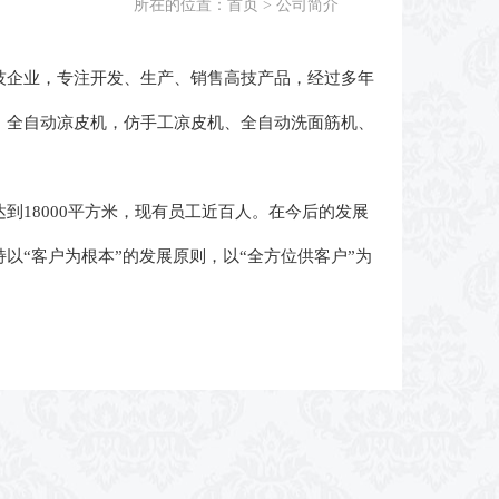
所在的位置：
首页
> 公司简介
企业，专注开发、生产、销售高技产品，经过多年
、全自动凉皮机，仿手工凉皮机、全自动洗面筋机、
18000平方米，现有员工近百人。在今后的发展
以“客户为根本”的发展原则，以“全方位供客户”为