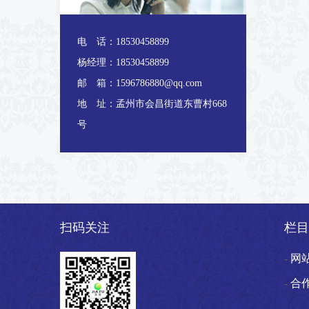
电 话：18530458899
杨经理：18530458899
邮 箱：1596786880@qq.com
地 址：孟州市会昌街道东曹村668
号
扫码关注
栏目
-
网
-
合